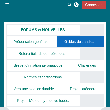
Passer au contenu principal
Connexion
Panneau latéral
Activer/désactiver la s
Résumé de section
FORUMS et NOUVELLES
Présentation générale:
Guides du candidat.
Référentiels de compétences :
Brevet d'initiation aéronautique
Challenges
Normes et certifications
Vers une aviation durable.
Projet Latécoère
Projet : Moteur hybride de fusée.