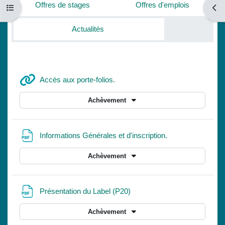
Offres de stages
Offres d'emplois
Ouvrir l’index du cours
Ouvri
Actualités
URL
Accès aux porte-folios.
Achèvement
Fichier
Informations Générales et d'inscription.
Achèvement
Fichier
Présentation du Label (P20)
Achèvement