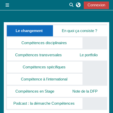
Passer au contenu principal
Connexion
Panneau latéral
Activer/désactiver la s
Résumé de section
Le changement
En quoi ça consiste ?
Compétences disciplinaires
Compétences transversales
Le portfolio
Compétences spécifiques
Compétence à l'international
Compétences en Stage
Note de la DFP
Podcast : la démarche Compétences