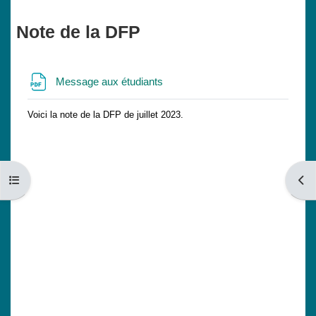
Note de la DFP
Fichier
Message aux étudiants
Voici la note de la DFP de juillet 2023.
Ouvrir l’index du cours
Ouvri