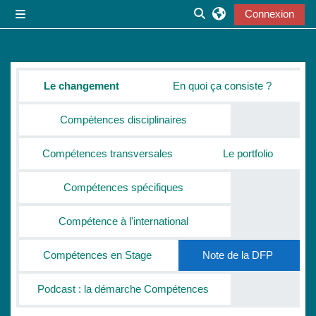
Passer au contenu principal
Connexion
Panneau latéral
Activer/désactiver la s
Résumé de section
Le changement
En quoi ça consiste ?
Compétences disciplinaires
Compétences transversales
Le portfolio
Compétences spécifiques
Compétence à l'international
Compétences en Stage
Note de la DFP
Podcast : la démarche Compétences