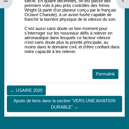
Open course index
Open
siècle. En quatre décennies, on est passé des
premiers vols à peu près contrôlés des frères
Wright (à partir d'un planeur conçu par le français
Octave Chanute), à un avion fusée capable de
franchir la barrière physique de la vitesse du son.
C'est aussi sans doute un bon moment pour
s'interroger sur les nouveaux défis à relever en
aéronautique dans lesquels ce facteur vitesse
n'est sans doute plus la priorité principale, au
moins dans le domaine civil, et d'être confiant dans
notre capacité à les relever.
Permalink
← USAIRE 2020
Ajouts de liens dans la section "VERS UNE AVIATION
DURABLE" →