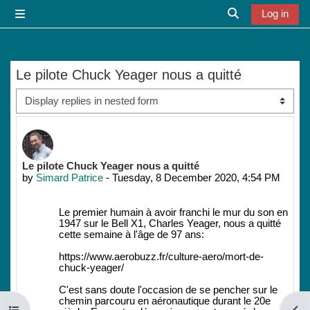
Skip to main content
Log in
Side panel
Toggle search i
Le pilote Chuck Yeager nous a quitté
Display mode
Number of replies: 0
Le pilote Chuck Yeager nous a quitté
by
Simard Patrice
-
Tuesday, 8 December 2020, 4:54 PM
Le premier humain à avoir franchi le mur du son en
1947 sur le Bell X1, Charles Yeager, nous a quitté
cette semaine à l'âge de 97 ans:
https://www.aerobuzz.fr/culture-aero/mort-de-
chuck-yeager/
C'est sans doute l'occasion de se pencher sur le
chemin parcouru en aéronautique durant le 20e