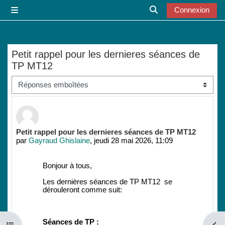
Passer au contenu principal
Connexion
Panneau latéral
Activer/désactiver l
Petit rappel pour les dernieres séances de
TP MT12
Type d’affichage
Nombre de réponses : 0
Petit rappel pour les dernieres séances de TP MT12
par
Gayraud Ghislaine
,
jeudi 28 mai 2026, 11:09
Bonjour à tous,
Les dernières séances de TP MT12 se
dérouleront comme suit:
Séances de TP :