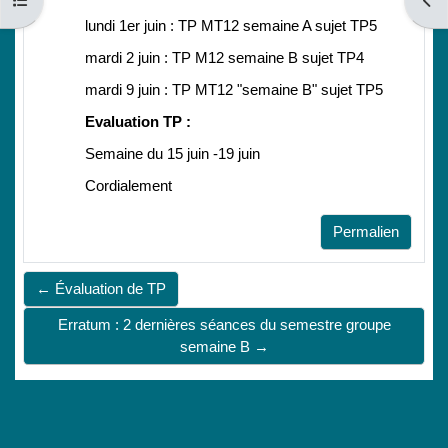
Ouvrir l’index du cours
Ouvri
lundi 1er juin : TP MT12 semaine A sujet TP5
mardi 2 juin : TP M12 semaine B sujet TP4
mardi 9 juin : TP MT12 "semaine B" sujet TP5
Evaluation TP :
Semaine du 15 juin -19 juin
Cordialement
Permalien
← Évaluation de TP
Erratum : 2 dernières séances du semestre groupe
semaine B →