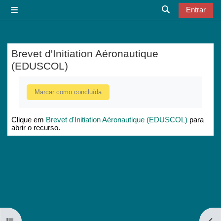
Ir para o conteúdo principal
Entrar
Painel lateral
Alternar a entr
Brevet d'Initiation Aéronautique
(EDUSCOL)
Requisitos de conclusão
Marcar como concluída
Clique em
Brevet d'Initiation Aéronautique (EDUSCOL)
para
abrir o recurso.