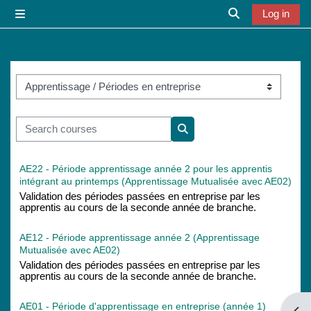
Skip to main content
Log in
Side panel
Toggle search i
Course categories
Search courses
Search courses
AE22 - Période apprentissage année 2 pour les apprentis
intégrant au printemps (Apprentissage Mutualisée avec AE02)
Validation des périodes passées en entreprise par les
apprentis au cours de la seconde année de branche.
AE12 - Période apprentissage année 2 (Apprentissage
Mutualisée avec AE02)
Validation des périodes passées en entreprise par les
apprentis au cours de la seconde année de branche.
AE01 - Période d'apprentissage en entreprise (année 1)