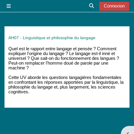
Passer au contenu principal
Connexion
Panneau latéral
Activer/désactiver l
AH07 - Linguistique et philosophie du langage
Quel est le rapport entre langage et pensée ? Comment
expliquer l'origine du langage ? Le langage est-il inné et
universel ? Que sait-on du fonctionnement des langues ?
Peut-on remplacer l'homme doué de parole par une
machine ?
Cette UV aborde les questions langagières fondamentales
en confrontant les réponses apportées par la linguistique, la
philosophie du langage et, plus largement, les sciences
cognitives.