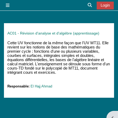
Zum Hauptinhalt
Login
Website-Übersicht
Sucheingabe u
AC01 - Révision d'analyse et d'algèbre (apprentissage)
Cette UV fonctionne de la même façon que l'UV MT11. Elle
revient sur les notions de base des mathématiques du
premier cycle : fonctions d'une ou plusieurs variables,
courbes et surfaces, intégrales simples et doubles,
équations différentielles, les bases de l'algèbre linéaire et
calcul matriciel. L'enseignement se déroule sous forme d'un
cours-TD fondé sur le polycopié de MT11, document
intégrant cours et exercices.
Responsable:
El Hajj Ahmad