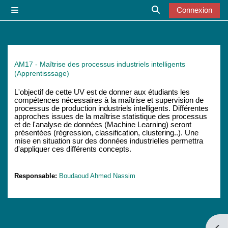
Passer au contenu principal
Connexion
Panneau latéral
Activer/désactiver l
AM17 - Maîtrise des processus industriels intelligents
(Apprentisssage)
L'objectif de cette UV est de donner aux étudiants les
compétences nécessaires à la maîtrise et supervision de
processus de production industriels intelligents. Différentes
approches issues de la maîtrise statistique des processus
et de l'analyse de données (Machine Learning) seront
présentées (régression, classification, clustering..). Une
mise en situation sur des données industrielles permettra
d'appliquer ces différents concepts.
Responsable:
Boudaoud Ahmed Nassim