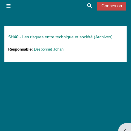
Passer au contenu principal
Connexion
Panneau latéral
Activer/désactiver l
SH40 - Les risques entre technique et société (Archives)
Responsable:
Desbonnet Johan