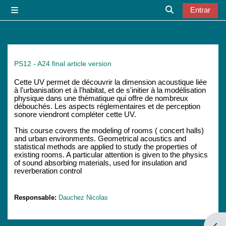
Ir para o conteúdo principal
Entrar
Painel lateral
Alternar a entr
PS12 - A24 final article version
Cette UV permet de découvrir la dimension acoustique liée
à l'urbanisation et à l'habitat, et de s'initier à la modélisation
physique dans une thématique qui offre de nombreux
débouchés. Les aspects réglementaires et de perception
sonore viendront compléter cette UV.
This course covers the modeling of rooms ( concert halls)
and urban environments. Geometrical acoustics and
statistical methods are applied to study the properties of
existing rooms. A particular attention is given to the physics
of sound absorbing materials, used for insulation and
reverberation control
Responsable:
Dauchez Nicolas