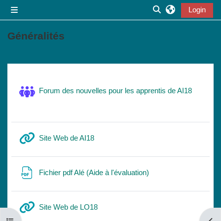
Zum Hauptinhalt
Login
Website-Übersicht
Sucheingabe ums
Généralités
Abschnittsübersicht
Forum des nouvelles pour les apprentis de AI18
Link/URL
Site Web de AI18
Link/URL
Fichier pdf Alé (Aide à l'évaluation)
Link/URL
Site Web de LO18