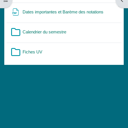
Kursindex öffnen
Bloc
Datei
Dates importantes et Barème des notations
Verzeichnis
Calendrier du semestre
Verzeichnis
Fiches UV