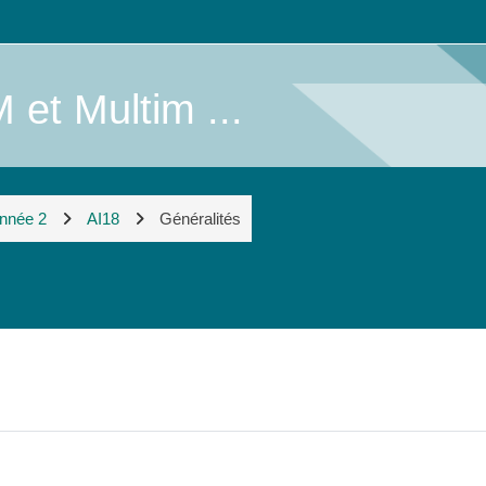
 et Multim ...
Année 2
AI18
Généralités
论区