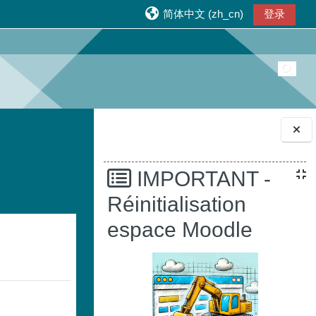
简体中文 ‎(zh_cn)‎
登录
切换
版块
IMPORTANT -
Réinitialisation
espace Moodle