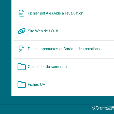
网页地址
Fichier pdf Alé (Aide à l'évaluation)
网页地址
Site Web de LO18
文件
Dates importantes et Barème des notations
文件夹
Calendrier du semestre
文件夹
Fiches UV
获取移动应