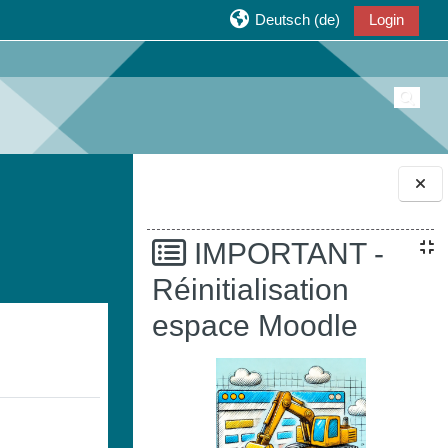
Deutsch ‎(de)‎
Login
Suche
Blöcke
IMPORTANT -
Réinitialisation
espace Moodle