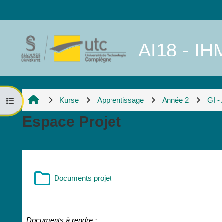
Zum Hauptinhalt
AI18 - IHM
Kurse
Apprentissage
Année 2
GI -
Kursindex öffnen
Espace Projet
Abschnittsübersicht
Verzeichnis
Documents projet
Documents à rendre :