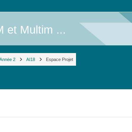
 et Multim ...
 Année 2
AI18
Espace Projet