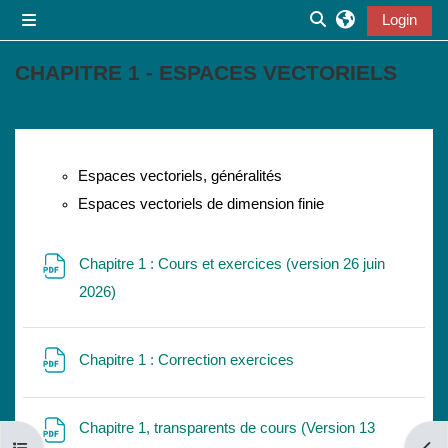
Vai al contenuto principale
Login
Pannello laterale
Attiva/disattiva inp
CHAPITRE 1 - ESPACES VECTORIELS
Schema della sezione
Espaces vectoriels, généralités
Espaces vectoriels de dimension finie
Chapitre 1 : Cours et exercices (version 26 juin
File
2026)
File
Chapitre 1 : Correction exercices
Chapitre 1, transparents de cours (Version 13