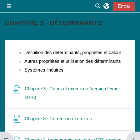
Ir para o conteúdo principal
Entrar
Painel lateral
Alternar a entrada
CHAPITRE 3 - DÉTERMINANTS
Lista de secções
Définition des déterminants, propriétés et calcul
Autres propriétés et utilisation des déterminants
Systèmes linéaires
Chapitre 3 : Cours et exercices (version février
Ficheiro
2016)
Ficheiro
Chapitre 3 : Correction exercices