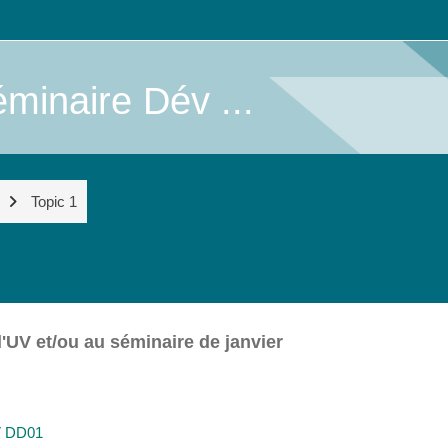
minaire Dév ...
Topic 1
 l'UV et/ou au séminaire de janvier
ページ
UV DD01