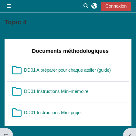
Passer au contenu principal
Connexion
Panneau latéral
Activer/désactiver la s
Topic 4
Résumé de section
Documents méthodologiques
Dossier
DD01 A préparer pour chaque atelier (guide)
Dossier
DD01 Instructions Mini-mémoire
Dossier
DD01 Instructions Mini-projet