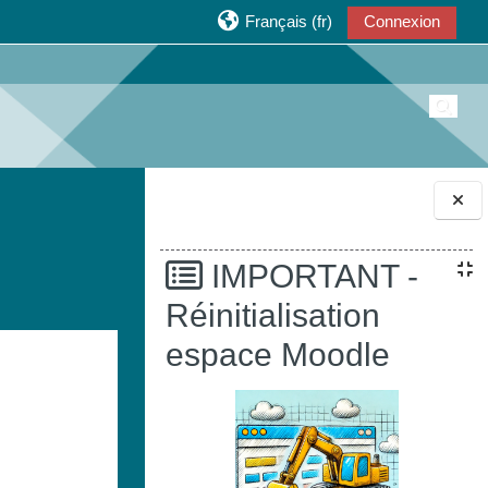
Français ‎(fr)‎
Connexion
Active
Blocs
IMPORTANT -
Réinitialisation
espace Moodle