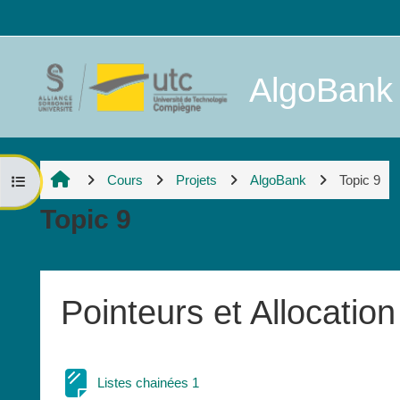
Passer au contenu principal
AlgoBank 
Cours
Projets
AlgoBank
Topic 9
Ouvrir l’index du cours
Topic 9
Résumé de section
Pointeurs et Allocati
Page
Listes chainées 1