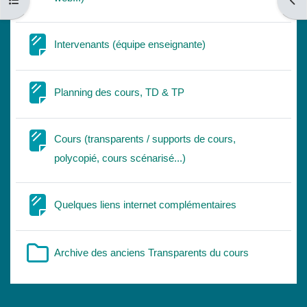
Ouvrir l’index du cours
Ouvri
Page
Intervenants (équipe enseignante)
Page
Planning des cours, TD & TP
Cours (transparents / supports de cours,
Page
polycopié, cours scénarisé...)
Page
Quelques liens internet complémentaires
Dossier
Archive des anciens Transparents du cours