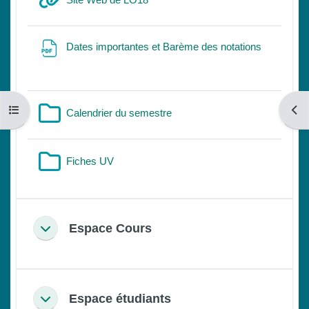
Site Web de LO18
Archivo
Dates importantes et Barème des notations
Abrir índice del curso
Abri
Carpeta
Calendrier du semestre
Carpeta
Fiches UV
Espace Cours
Colapsar
Espace étudiants
Colapsar