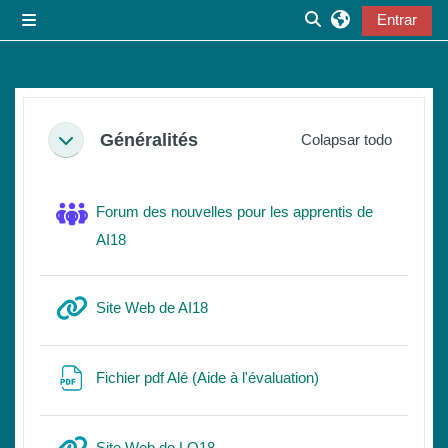
Salta al contenido principal
Entrar
Panel lateral
Selector de búsqu
Perfilado de sección
Généralités
Colapsar todo
Colapsar
Forum des nouvelles pour les apprentis de
Foro
AI18
URL
Site Web de AI18
URL
Fichier pdf Alé (Aide à l'évaluation)
URL