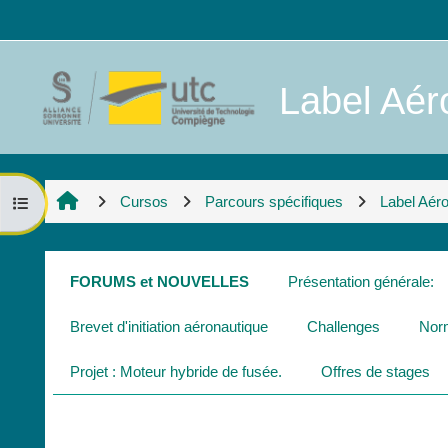
Salta al contenido principal
Label Aéro
Cursos
Parcours spécifiques
Label Aér
Abrir índice del curso
Perfilado de sección
FORUMS et NOUVELLES
Présentation générale:
Brevet d'initiation aéronautique
Challenges
Norm
Projet : Moteur hybride de fusée.
Offres de stages