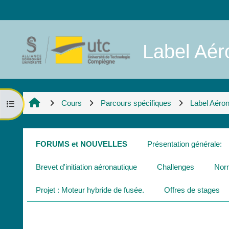
Passer au contenu principal
Label Aéro
Cours
Parcours spécifiques
Label Aéro
Ouvrir l’index du cours
Résumé de section
FORUMS et NOUVELLES
Présentation générale:
Brevet d'initiation aéronautique
Challenges
Norm
Projet : Moteur hybride de fusée.
Offres de stages