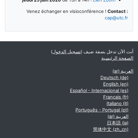
jeudi 25 juin 2026
de 13h à 14h :
Lien Zoom
Venez échanger en visioconférence !
Contact :
cap@utc.fr
أنت الآن تدخل بصفة ضيف (
تسجيل الدخول
)
الصفحة الرئيسية
العربية ‎(ar)‎
Deutsch ‎(de)‎
English ‎(en)‎
Español - Internacional ‎(es)‎
Français ‎(fr)‎
Italiano ‎(it)‎
Português - Portugal ‎(pt)‎
العربية ‎(ar)‎
日本語 ‎(ja)‎
简体中文 ‎(zh_cn)‎