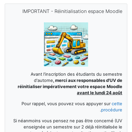
الكتل التكميلية
تجاوز IMPORTANT - Réinitialisation espace Moodle
IMPORTANT - Réinitialisation espace Moodle
Avant l’inscription des étudiants du semestre
d'autome
,
merci aux responsables d'UV de
réinitialiser impérativement votre espace
Moodle
avant le lundi 24 août
Pour rappel, vous pouvez vous appuyer sur
cette
.
procédure
Si néanmoins vous pensez ne pas être concerné (UV
enseignée un semestre sur 2 déjà réinitialisée le