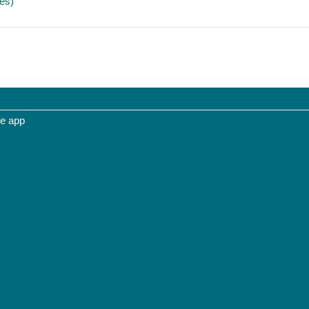
File
des)
le app