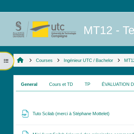
Skip to main content
MT12 - Te
Courses
Ingénieur UTC / Bachelor
MT1
Open course index
Section outline
General
Cours et TD
TP
ÉVALUATION D
File
Tuto Scilab (merci à Stéphane Mottelet)