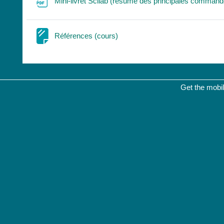
Mini-livret Scilab (résumé des principales comman
Page
Références (cours)
Get the mobi