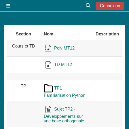
Passer au contenu principal
Connexion
Panneau latéral
Activer/désactiver l
Section
Nom
Description
Cours et TD
Poly MT12
TD MT12
TP
TP1
Familiarisation Python
Sujet TP2 -
Développements sur
une base orthogonale