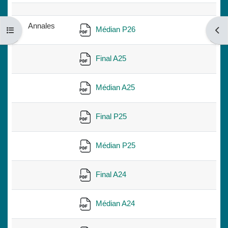
Annales
Médian P26
Ouvrir l’index du cours
Ouvri
Final A25
Médian A25
Final P25
Médian P25
Final A24
Médian A24