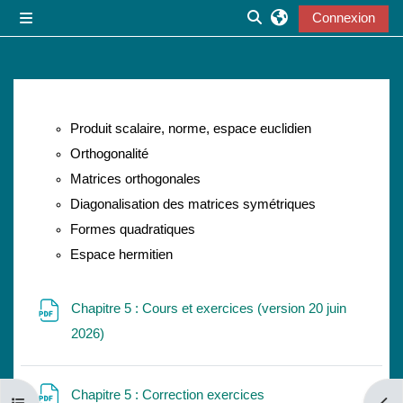
Passer au contenu principal
Connexion
Panneau latéral
Activer/désactiver la s
Résumé de section
Produit scalaire, norme, espace euclidien
Orthogonalité
Matrices orthogonales
Diagonalisation des matrices symétriques
Formes quadratiques
Espace hermitien
Chapitre 5 : Cours et exercices (version 20 juin
Fichier
2026)
Fichier
Chapitre 5 : Correction exercices