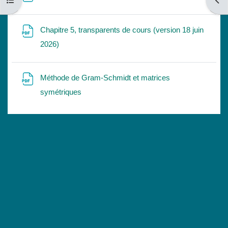
Ouvrir l’index du cours
Ouvri
Chapitre 5, transparents de cours (version 18 juin
Fichier
2026)
Méthode de Gram-Schmidt et matrices
Fichier
symétriques