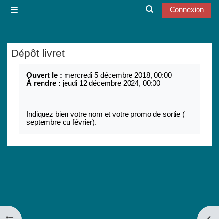
Passer au contenu principal
Connexion
Panneau latéral
Activer/désactiver l
Dépôt livret
Conditions d’achèvement
Ouvert le :
mercredi 5 décembre 2018, 00:00
À rendre :
jeudi 12 décembre 2024, 00:00
Indiquez bien votre nom et votre promo de sortie (
septembre ou février).