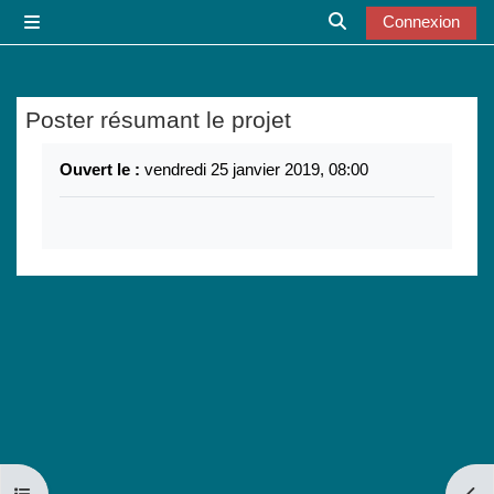
Passer au contenu principal
Connexion
Panneau latéral
Activer/désactiver l
Poster résumant le projet
Conditions d’achèvement
Ouvert le :
vendredi 25 janvier 2019, 08:00