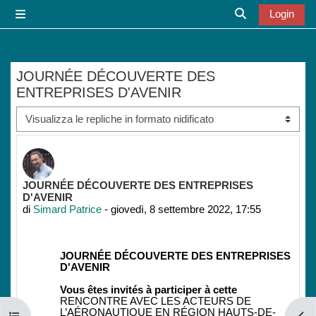
Vai al contenuto principale
Login
Pannello laterale
Attiva/disattiva
JOURNÉE DÉCOUVERTE DES
ENTREPRISES D'AVENIR
Modalità visualizzazione
Numero di risposte: 0
JOURNÉE DÉCOUVERTE DES ENTREPRISES
D'AVENIR
di
Simard Patrice
-
giovedì, 8 settembre 2022, 17:55
JOURNÉE DÉCOUVERTE DES ENTREPRISES
D'AVENIR
Vous êtes invités à participer à cette
RENCONTRE AVEC LES ACTEURS DE
L’AÉRONAUTIQUE EN RÉGION HAUTS-DE-