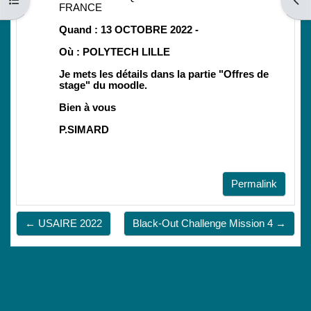
Apri indice del corso
Apri
FRANCE
Quand : 13 OCTOBRE 2022
-
Où : POLYTECH LILLE
Je mets les détails dans la partie "Offres de
stage" du moodle.
Bien à vous
P.SIMARD
Permalink
← USAIRE 2022
Black-Out Challenge Mission 4 →