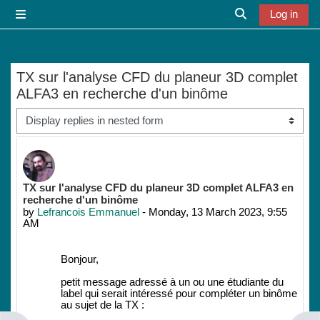
Skip to main content
Log in
Side panel
Toggle search i
TX sur l'analyse CFD du planeur 3D complet
ALFA3 en recherche d'un binôme
Display mode
Number of replies: 0
TX sur l'analyse CFD du planeur 3D complet ALFA3 en
recherche d'un binôme
by
Lefrancois Emmanuel
-
Monday, 13 March 2023, 9:55
AM
Bonjour,
petit message adressé à un ou une étudiante du
label qui serait intéressé pour compléter un binôme
au sujet de la TX :