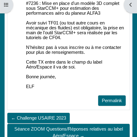
#7236 : Mise en place d'un modèle 3D complet
Open course index
Open
sous StarCCM+ pour estimation des
performances aéro du planeur ALFA3
Avoir suivi TF01 (ou tout autre cours en
mécanique des fluides) est obligatoire, la prise en
main de l'outil StarCCM+ sera réalisée par les
tutoriels de CF04.
N'hésitez pas à vous inscrire ou à me contacter
pour plus de renseignements.
Cette TX entre dans le champ du label
Aéro/Espace il va de soi.
Bonne journée,
ELF
Permalink
← Challenge USAIRE 2023
Séance ZOOM Questions/Réponses relatives au label
Aéro/Espace →