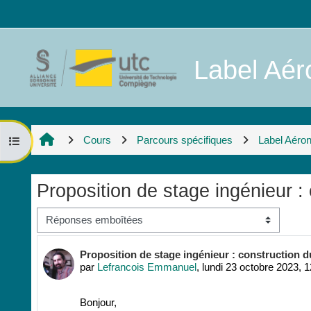
Passer au contenu principal
Label Aéro
Cours
Parcours spécifiques
Label Aéro
Ouvrir l’index du cours
Proposition de stage ingénieur
Type d’affichage
Nombre de réponses : 0
Proposition de stage ingénieur : constructio
par
Lefrancois Emmanuel
,
lundi 23 octobre 2023, 1
Bonjour,