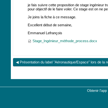
je fais suivre cette proposition de stage ingénieu
pour objectif de le faire voler. Ce stage est on ne p
Je joins la fiche à ce message.
Excellent début de semaine,
Emmanuel Lefrançois
Stage_Ingénieur_méthode_process.docx
◀︎ Présentation du label "Aéronautique/Espace" lors de la 
Obtenir l’app