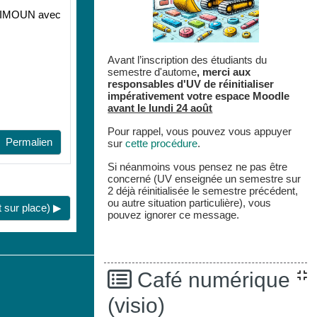
on SIMOUN avec
Avant l’inscription des étudiants du
semestre d'autome
,
merci aux
responsables d'UV de réinitialiser
impérativement votre espace
Moodle
avant le lundi 24 août
Pour rappel, vous pouvez vous appuyer
Permalien
sur
cette procédure
.
Si néanmoins vous pensez ne pas être
concerné (UV enseignée un semestre sur
2 déjà réinitialisée le semestre précédent,
ou autre situation particulière), vous
 sur place) ▶︎
pouvez ignorer ce message.
Café numérique
(visio)