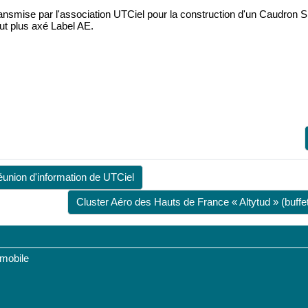
r transmise par l'association UTCiel pour la construction d'un Caudr
eut plus axé Label AE.
réunion d'information de UTCiel
Cluster Aéro des Hauts de France « Altytud » (buffet
 mobile