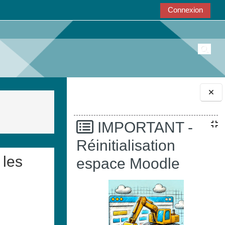
Connexion
Active
Blocs
IMPORTANT -
Réinitialisation
 les
espace Moodle