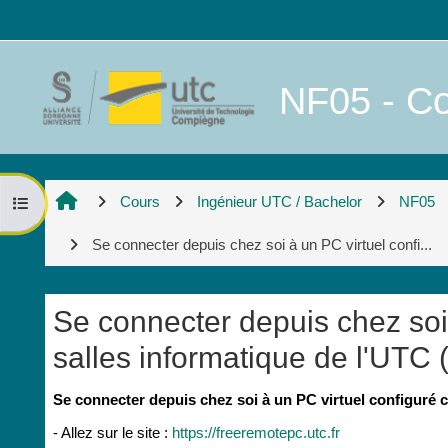
Passer au contenu principal
NF05 - Co
Cours
Ingénieur UTC / Bachelor
NF05
Ouvrir l’index du cours
Se connecter depuis chez soi à un PC virtuel confi...
Se connecter depuis chez soi
salles informatique de l'UTC 
Conditions d’achèvement
Se connecter depuis chez soi à un PC virtuel configuré 
- Allez sur le site :
https://freeremotepc.utc.fr