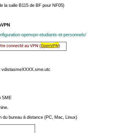
 de la salle B115 de BF pour NF05)
enVPN
onfiguration-openvpn-etudiants-et-personnels/
ype vdistasmeXXXX.sme.utc
du SME
hine.
ion du bureau à distance (PC, Mac, Linux)