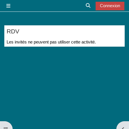
Passer au contenu principal
Connexion
Panneau latéral
Activer/désactiver l
RDV
Conditions d’achèvement
Les invités ne peuvent pas utiliser cette activité.