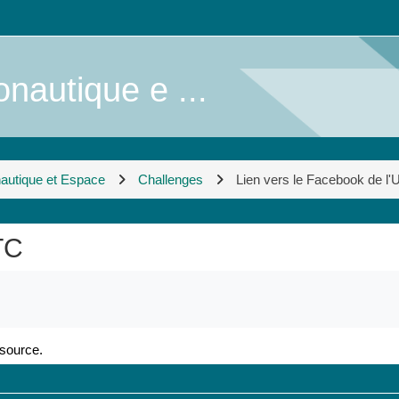
nautique e ...
nautique et Espace
Challenges
Lien vers le Facebook de l
TC
ssource.