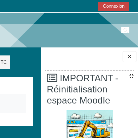
Connexion
Active
'UTC
Blocs
IMPORTANT -
Réinitialisation
espace Moodle