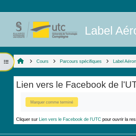
Passer au contenu principal
Label Aéro
Cours
Parcours spécifiques
Label Aéro
Ouvrir l’index du cours
Lien vers le Facebook de l'U
Conditions d’achèvement
Marquer comme terminé
Cliquer sur
Lien vers le Facebook de l'UTC
pour ouvrir la re