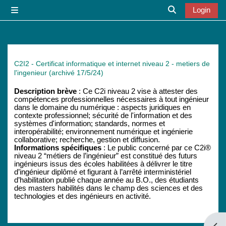
Zum Hauptinhalt
Login
Website-Übersicht
Sucheingabe u
C2I2 - Certificat informatique et internet niveau 2 - metiers de
l'ingenieur (archivé 17/5/24)
Description brève
: Ce C2i niveau 2 vise à attester des
compétences professionnelles nécessaires à tout ingénieur
dans le domaine du numérique : aspects juridiques en
contexte professionnel; sécurité de l'information et des
systèmes d'information; standards, normes et
interopérabilité; environnement numérique et ingénierie
collaborative; recherche, gestion et diffusion.
Informations spécifiques
: Le public concerné par ce C2i®
niveau 2 “métiers de l’ingénieur” est constitué des futurs
ingénieurs issus des écoles habilitées à délivrer le titre
d’ingénieur diplômé et figurant à l’arrêté interministériel
d’habilitation publié chaque année au B.O., des étudiants
des masters habilités dans le champ des sciences et des
technologies et des ingénieurs en activité.