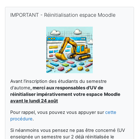
Blocchi supplementari
Salta IMPORTANT - Réinitialisation espace Moodle
IMPORTANT - Réinitialisation espace Moodle
Avant l’inscription des étudiants du semestre
d'autome
,
merci aux responsables d'UV de
réinitialiser impérativement votre espace
Moodle
avant le lundi 24 août
Pour rappel, vous pouvez vous appuyer sur
cette
procédure
.
Si néanmoins vous pensez ne pas être concerné (UV
enseignée un semestre sur 2 déjà réinitialisée le