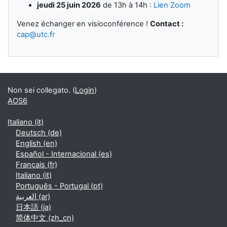
jeudi 25 juin 2026
de 13h à 14h :
Lien Zoom
Venez échanger en visioconférence !
Contact :
cap@utc.fr
Non sei collegato. (
Login
)
AOS6
Italiano ‎(it)‎
Deutsch ‎(de)‎
English ‎(en)‎
Español - Internacional ‎(es)‎
Français ‎(fr)‎
Italiano ‎(it)‎
Português - Portugal ‎(pt)‎
العربية ‎(ar)‎
日本語 ‎(ja)‎
简体中文 ‎(zh_cn)‎