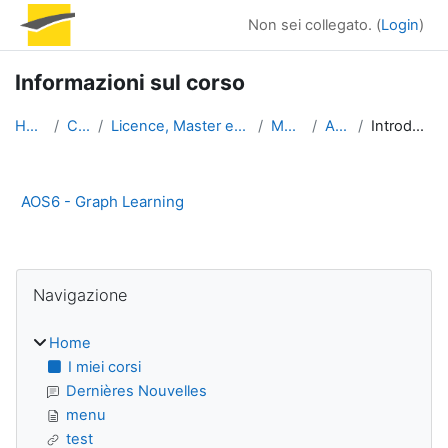
Vai al contenuto principale
Non sei collegato. (
Login
)
Informazioni sul corso
Home
Corsi
Licence, Master et Doctorat
Master
AOS6
Introduzione
AOS6 - Graph Learning
Blocchi
Salta Navigazione
Navigazione
Home
I miei corsi
Dernières Nouvelles
menu
test