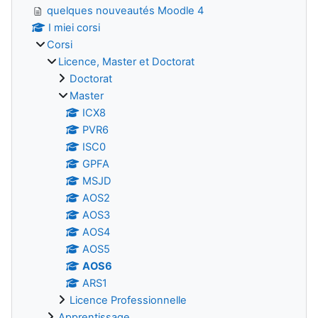
quelques nouveautés Moodle 4
I miei corsi
Corsi
Licence, Master et Doctorat
Doctorat
Master
ICX8
PVR6
ISC0
GPFA
MSJD
AOS2
AOS3
AOS4
AOS5
AOS6
ARS1
Licence Professionnelle
Apprentissage