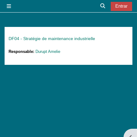
Ir para o conteúdo principal
Entrar
Painel lateral
Alternar a entr
DF04 - Stratégie de maintenance industrielle
Responsable:
Durupt Amelie