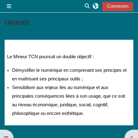
Passer au contenu principal
Connexion
Panneau latéral
Activer/désactiver la s
Objectif
Résumé de section
Le Mineur TCN poursuit un double objectif :
Démystifier le numérique en comprenant ses principes et
en maîtrisant ses principaux outils ;
Sensibiliser aux enjeux liés au numérique et aux
principales conséquences liées à son usage, que ce soit
au niveau économique, juridique, social, cognitif,
philosophique ou encore esthétique.