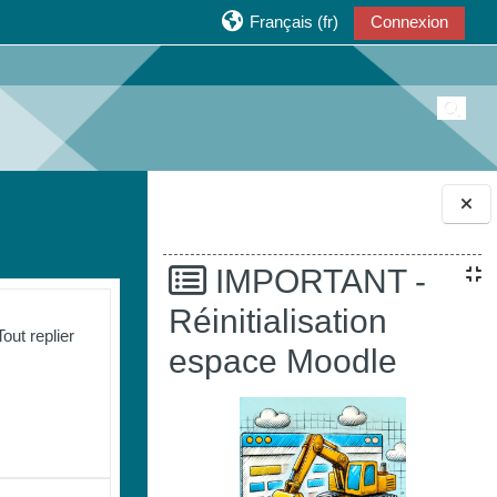
Français ‎(fr)‎
Connexion
Active
Blocs
IMPORTANT -
Réinitialisation
Tout replier
espace Moodle