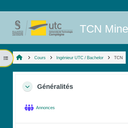
Passer au contenu principal
TCN Mineu
Cours
Ingénieur UTC / Bachelor
TCN
Ouvrir l’index du cours
Résumé de section
Généralités
Replier
Forum
Annonces