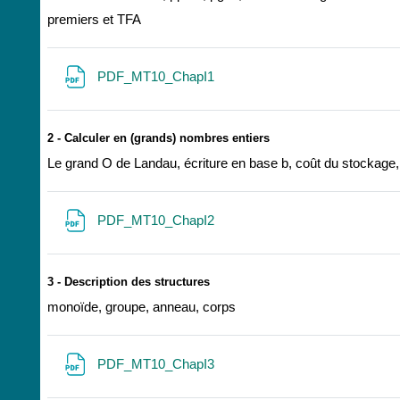
premiers et TFA
ファイル
PDF_MT10_ChapI1
2 - Calculer en (grands) nombres entiers
Le grand O de Landau, écriture en base b, coût du stockage,
ファイル
PDF_MT10_ChapI2
3 - Description des structures
monoïde, groupe, anneau, corps
ファイル
PDF_MT10_ChapI3