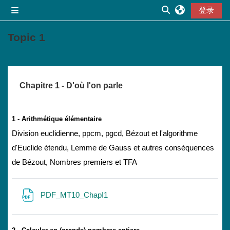
跳到主要内容
登录
停靠面板
切换搜索输入
Topic 1
章节大纲
Chapitre 1 - D'où l'on parle
1 - Arithmétique élémentaire
Division euclidienne, ppcm, pgcd, Bézout et l'algorithme
d'Euclide étendu, Lemme de Gauss et autres conséquences
de Bézout, Nombres premiers et TFA
文件
PDF_MT10_ChapI1