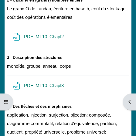
2 - Calculer en (grands) nombres entiers
Le grand O de Landau, écriture en base b, coût du stockage,
coût des opérations élémentaires
文件
PDF_MT10_ChapI2
3 - Description des structures
monoïde, groupe, anneau, corps
文件
PDF_MT10_ChapI3
打开课程索引
打开
4 - Des flèches et des morphismes
application, injection, surjection, bijection; composée,
diagramme commutatif; relation d'équivalence, partition;
quotient, propriété universelle, problème universel;