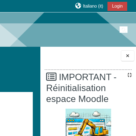
Italiano ‎(it)‎
Login
Attiva/
Blocchi
IMPORTANT -
Réinitialisation
espace Moodle