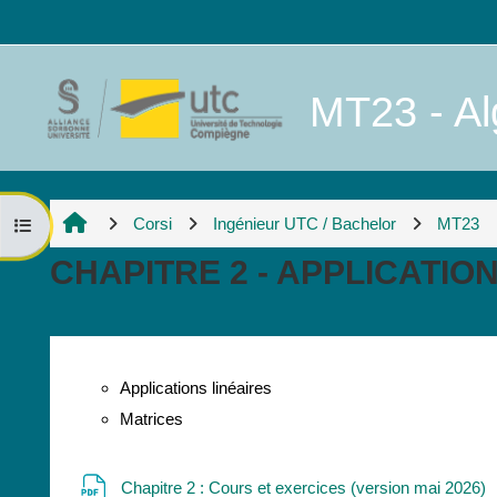
Vai al contenuto principale
MT23 - Alg
Corsi
Ingénieur UTC / Bachelor
MT23
Apri indice del corso
CHAPITRE 2 - APPLICATIO
Schema della sezione
Applications linéaires
Matrices
F
Chapitre 2 : Cours et exercices (version mai 2026)