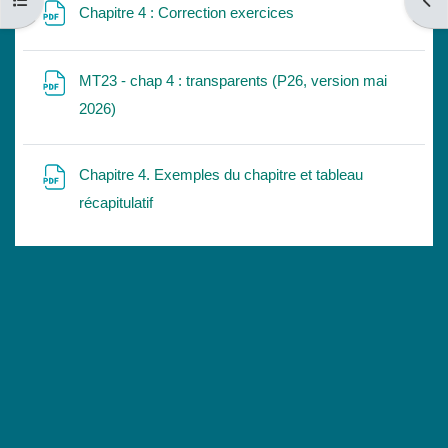
Open course index
Open
File
Chapitre 4 : Correction exercices
MT23 - chap 4 : transparents (P26, version mai
File
2026)
Chapitre 4. Exemples du chapitre et tableau
File
récapitulatif