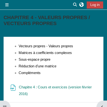
Skip to main content
Log in
Side panel
Toggle search inpu
CHAPITRE 4 - VALEURS PROPRES /
VECTEURS PROPRES
Section outline
Vecteurs propres - Valeurs propres
Matrices à coefficients complexes
Sous-espace propre
Réduction d'une matrice
Compléments
Chapitre 4 : Cours et exercices (version février
File
2016)