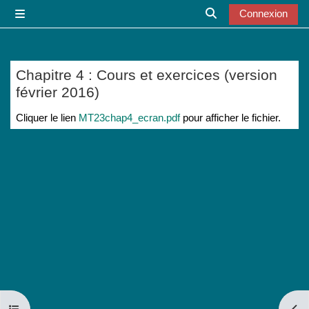
Passer au contenu principal
Connexion
Panneau latéral
Activer/désactiver l
Chapitre 4 : Cours et exercices (version
février 2016)
Conditions d’achèvement
Cliquer le lien
MT23chap4_ecran.pdf
pour afficher le fichier.