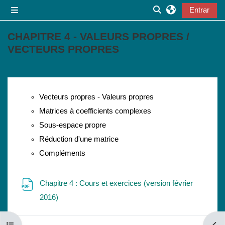
Salta al contenido principal
Entrar
Panel lateral
Selector de búsqu
CHAPITRE 4 - VALEURS PROPRES /
VECTEURS PROPRES
Perfilado de sección
Vecteurs propres - Valeurs propres
Matrices à coefficients complexes
Sous-espace propre
Réduction d'une matrice
Compléments
Chapitre 4 : Cours et exercices (version février
Archivo
2016)