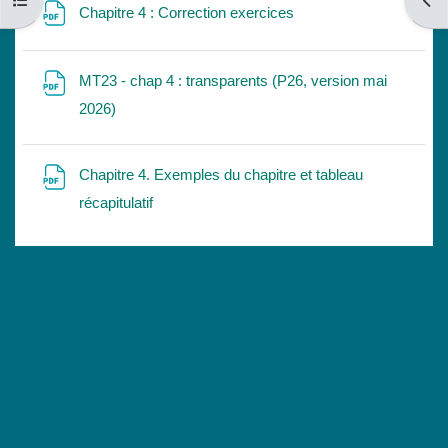
Abrir índice del curso
Abri
Archivo
Chapitre 4 : Correction exercices
MT23 - chap 4 : transparents (P26, version mai
Archivo
2026)
Chapitre 4. Exemples du chapitre et tableau
Archivo
récapitulatif