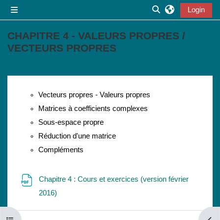
Vai al contenuto principale
Login
Pannello laterale
Attiva/disattiva inp
CHAPITRE 4 - VALEURS PROPRES /
VECTEURS PROPRES
Schema della sezione
Vecteurs propres - Valeurs propres
Matrices à coefficients complexes
Sous-espace propre
Réduction d'une matrice
Compléments
Chapitre 4 : Cours et exercices (version février
File
2016)