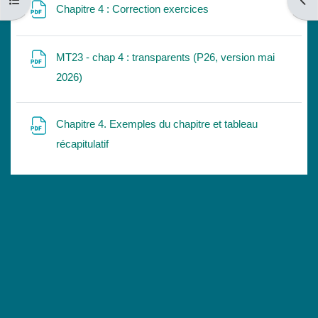
Apri indice del corso
Apri
File
Chapitre 4 : Correction exercices
MT23 - chap 4 : transparents (P26, version mai
File
2026)
Chapitre 4. Exemples du chapitre et tableau
File
récapitulatif