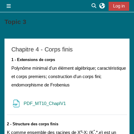
Skip to main content
Log in
Side panel
Toggle search inpu
Topic 3
Section outline
Chapitre 4 - Corps finis
1 - Extensions de corps
Polynôme minimal d'un élément algébrique; caractéristique
et corps premiers; construction d'un corps fini;
endomorphisme de Frobenius
File
PDF_MT10_ChapIV1
2 - Structure des corps finis
q
*
K comme ensemble des racines de X
-X; (K
,*,e) est un