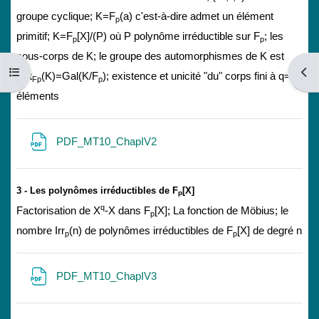
groupe cyclique; K=F
(a) c'est-à-dire admet un élément
p
primitif; K=F
[X]/(P) où P polynôme irréductible sur F
; les
p
p
sous-corps de K; le groupe des automorphismes de K est
Open course index
Open
n
Aut
(K)=Gal(K/F
); existence et unicité "du" corps fini à q=p
Fp
p
éléments
File
PDF_MT10_ChapIV2
3 - Les polynômes irréductibles de F
[X]
p
q
Factorisation de X
-X dans F
[X]; La fonction de Möbius; le
p
nombre Irr
(n) de polynômes irréductibles de F
[X] de degré n
p
p
File
PDF_MT10_ChapIV3