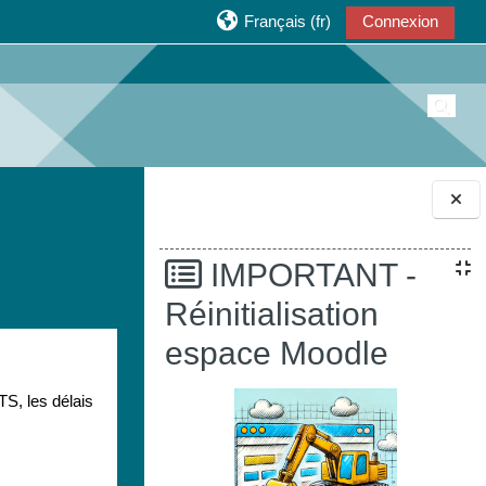
Français ‎(fr)‎
Connexion
Active
Blocs
IMPORTANT -
Réinitialisation
espace Moodle
TS, les délais