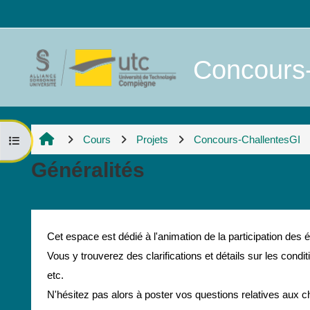
Passer au contenu principal
Concours-
Cours
Projets
Concours-ChallentesGI
Ouvrir l’index du cours
Généralités
Résumé de section
Cet espace est dédié à l'animation de la participation des é
Vous y trouverez des clarifications et détails sur les condit
etc.
N'hésitez pas alors à poster vos questions relatives aux c